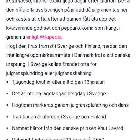
knutmasso
, infaller exakt tjugo dagar efter julafton. Det är
den officiella avslutningen på juletid då julgranen tas ner
och kastas ut, ofta efter att barnen fått äta upp det
kvarvarande godiset och pepparkakorna som hängt i
grenarna
enligt Wikipedia
.
Högtiden firas främst i Sverige och Finland, medan den
inte längre uppmärksammats i Danmark trots sitt danska
ursprung. I Sverige kallas firandet ofta för
julgransplundring eller julgransskakning.
Tjugondag Knut infaller alltid den 13 januari
Det är inte en lagstadgad helgdag i Sverige
Högtiden markeras genom julgransplundring och dans
Traditionen är utbredd i Sverige och Finland
Namnet härrör från den danske prinsen Knut Lavard
Datumet fastställdes till 13 januari år 1680