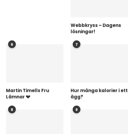
Webbkryss – Dagens
lösningar!
6
7
Martin Timells Fru
Hur många kalorier i ett
Lämnar 💔
ägg?
8
9