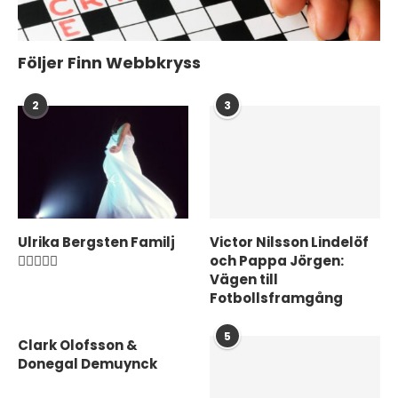
Följer Finn Webbkryss
2
3
Ulrika Bergsten Familj
Victor Nilsson Lindelöf
❤️‍👨‍👩‍👦‍👦
och Pappa Jörgen:
Vägen till
Fotbollsframgång
5
Clark Olofsson &
Donegal Demuynck