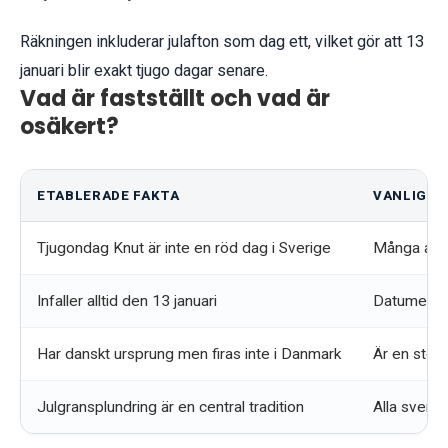
Räkningen inkluderar julafton som dag ett, vilket gör att 13
januari blir exakt tjugo dagar senare.
Vad är fastställt och vad är
osäkert?
ETABLERADE FAKTA
VANLIGA 
Tjugondag Knut är inte en röd dag i Sverige
Många anta
Infaller alltid den 13 januari
Datumet va
Har danskt ursprung men firas inte i Danmark
Är en stor 
Julgransplundring är en central tradition
Alla svensk