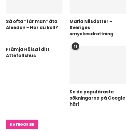
Så ofta ”får man” äta
Maria Nilsdotter –
Alvedon – Har du koll?
Sveriges
smyckesdrottning
11
Främja Hälsa i ditt
Attefallshus
Se de populäraste
sökningarna på Google
här!
KATEGORIER