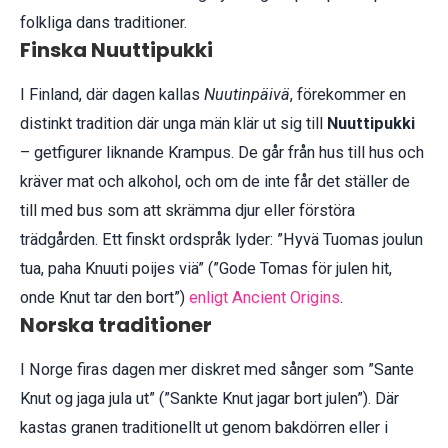
folkliga dans traditioner.
Finska Nuuttipukki
I Finland, där dagen kallas
Nuutinpäivä
, förekommer en
distinkt tradition där unga män klär ut sig till
Nuuttipukki
– getfigurer liknande Krampus. De går från hus till hus och
kräver mat och alkohol, och om de inte får det ställer de
till med bus som att skrämma djur eller förstöra
trädgården. Ett finskt ordspråk lyder: ”Hyvä Tuomas joulun
tua, paha Knuuti poijes viä” (”Gode Tomas för julen hit,
onde Knut tar den bort”)
enligt Ancient Origins
.
Norska traditioner
I Norge firas dagen mer diskret med sånger som ”Sante
Knut og jaga jula ut” (”Sankte Knut jagar bort julen”). Där
kastas granen traditionellt ut genom bakdörren eller i