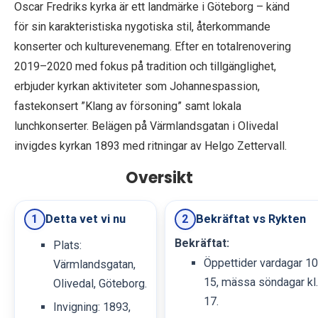
Oscar Fredriks kyrka är ett landmärke i Göteborg – känd
för sin karakteristiska nygotiska stil, återkommande
konserter och kulturevenemang. Efter en totalrenovering
2019–2020 med fokus på tradition och tillgänglighet,
erbjuder kyrkan aktiviteter som Johannespassion,
fastekonsert ”Klang av försoning” samt lokala
lunchkonserter. Belägen på Värmlandsgatan i Olivedal
invigdes kyrkan 1893 med ritningar av Helgo Zettervall.
Oversikt
Detta vet vi nu
Bekräftat vs Rykten
1
2
Bekräftat:
Plats:
Öppettider vardagar 1
Värmlandsgatan,
15, mässa söndagar kl.
Olivedal, Göteborg.
17.
Invigning: 1893,