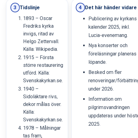
Tidslinje
Det här händer vidare
3
4
1893 – Oscar
Publicering av kyrkans
Fredriks kyrka
kalender 2025, inkl.
invigs, ritad av
Lucia-evenemang.
Helgo Zettervall.
Nya konserter och
Källa: Wikipedia.
föreläsningar planeras
1915 – Första
löpande.
större restaurering
Besked om fler
utförd. Källa:
Svenskakyrkan.se.
renoveringar/förbättrin
1940 –
under 2026.
Sidoläktare rivs,
Information om
dekor målas över.
pilgrimsvandringen
Källa:
uppdateras under höst
Svenskakyrkan.se.
2025.
1978 – Målningar
tas fram,