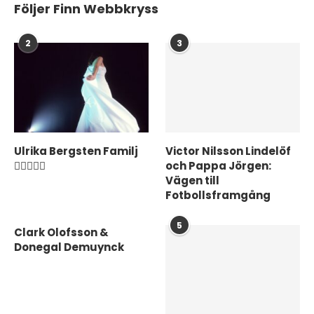
Följer Finn Webbkryss
2
3
Ulrika Bergsten Familj
Victor Nilsson Lindelöf
❤️‍👨‍👩‍👦‍👦
och Pappa Jörgen:
Vägen till
Fotbollsframgång
5
Clark Olofsson &
Donegal Demuynck