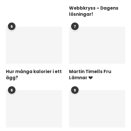
Webbkryss – Dagens
lösningar!
6
7
Hur många kalorier i ett
Martin Timells Fru
ägg?
Lämnar 💔
8
9