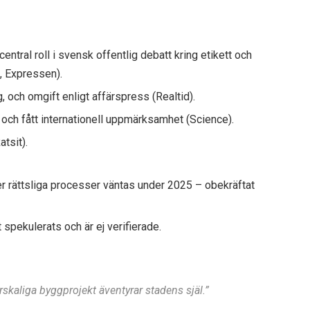
tral roll i svensk offentlig debatt kring etikett och
, Expressen).
 och omgift enligt affärspress (Realtid).
och fått internationell uppmärksamhet (Science).
tsit).
er rättsliga processer väntas under 2025 – obekräftat
 spekulerats och är ej verifierade.
rskaliga byggprojekt äventyrar stadens själ.”