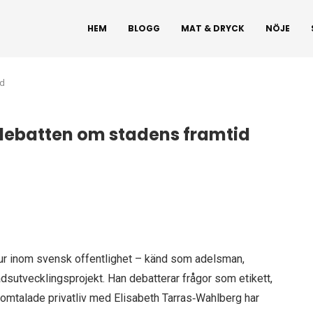
HEM
BLOGG
MAT & DRYCK
NÖJE
id
 debatten om stadens framtid
igur inom svensk offentlighet – känd som adelsman,
adsutvecklingsprojekt. Han debatterar frågor som etikett,
s omtalade privatliv med Elisabeth Tarras‑Wahlberg har