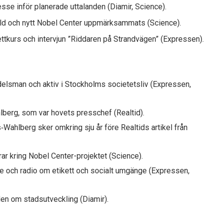
esse inför planerade uttalanden (Diamir, Science).
ld och nytt Nobel Center uppmärksammats (Science).
ettkurs och intervjun ”Riddaren på Strandvägen” (Expressen).
elsman och aktiv i Stockholms societetsliv (Expressen,
lberg, som var hovets presschef (Realtid).
Wahlberg sker omkring sju år före Realtids artikel från
ar kring Nobel Center-projektet (Science).
 och radio om etikett och socialt umgänge (Expressen,
den om stadsutveckling (Diamir).