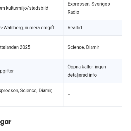
Expressen, Sveriges
om kulturmiljö/stadsbild
Radio
as-Wahlberg, numera omgift
Realtid
 uttalanden 2025
Science, Diamir
Öppna källor, ingen
pgifter
detaljerad info
Expressen, Science, Diamir,
–
ngar