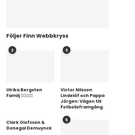
Följer Finn Webbkryss
2
3
Ulrika Bergsten
Victor Nilsson
Familj ❤️‍👨‍👩‍👦‍👦
Lindelöf och Pappa
Jörgen: Vägen till
Fotbollsframgång
5
Clark Olofsson &
Donegal Demuynck