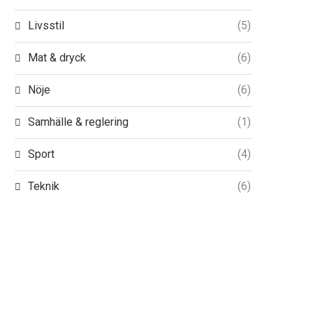
Livsstil
(5)
Mat & dryck
(6)
Nöje
(6)
Samhälle & reglering
(1)
Sport
(4)
Teknik
(6)