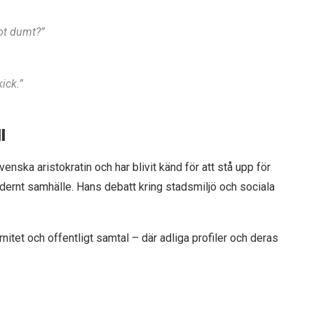
got dumt?”
ick.”
l
nska aristokratin och har blivit känd för att stå upp för
odernt samhälle. Hans debatt kring stadsmiljö och sociala
itet och offentligt samtal – där adliga profiler och deras