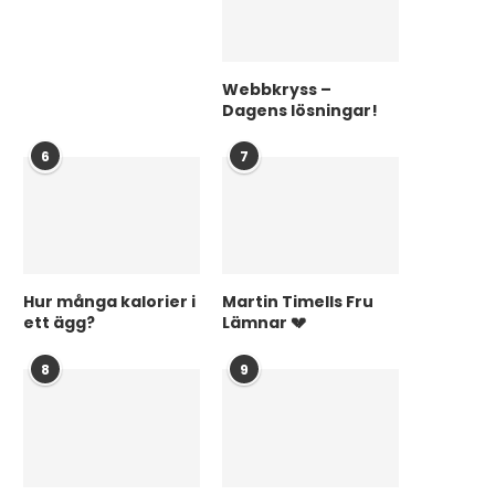
Webbkryss –
Dagens lösningar!
6
7
Hur många kalorier i
Martin Timells Fru
ett ägg?
Lämnar 💔
8
9