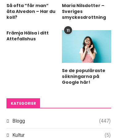
Så ofta ”får man”
Maria Nilsdotter –
äta Alvedon – Har du
Sveriges
koll?
smyckesdrottning
11
Främja Hälsa i ditt
Attefallshus
Se de populäraste
sökningarna på
Google här!
KATEGORIER
Blogg
(447)
Kultur
(5)