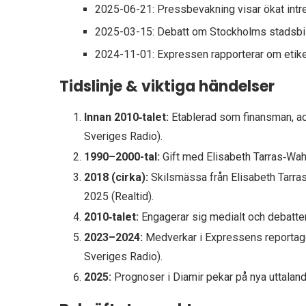
2025-06-21
: Pressbevakning visar ökat intr
2025-03-15
: Debatt om Stockholms stadsbi
2024-11-01
: Expressen rapporterar om etik
Tidslinje & viktiga händelser
Innan 2010‑talet:
Etablerad som finansman, ad
Sveriges Radio).
1990–2000-tal:
Gift med Elisabeth Tarras‑Wah
2018 (cirka):
Skilsmässa från Elisabeth Tarras‑
2025 (Realtid).
2010‑talet:
Engagerar sig medialt och debatter
2023–2024:
Medverkar i Expressens reportage
Sveriges Radio).
2025:
Prognoser i Diamir pekar på nya uttalan