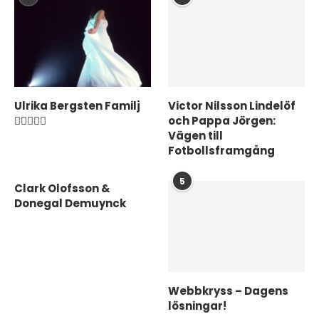
Ulrika Bergsten Familj
Victor Nilsson Lindelöf
❤️‍👨‍👩‍👦‍👦
och Pappa Jörgen:
Vägen till
Fotbollsframgång
5
Clark Olofsson &
Donegal Demuynck
Webbkryss – Dagens
lösningar!