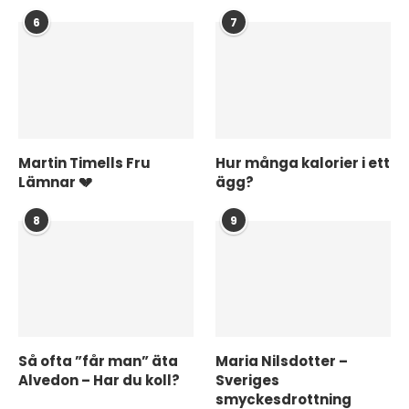
6
7
Martin Timells Fru
Hur många kalorier i ett
Lämnar 💔
ägg?
8
9
Så ofta ”får man” äta
Maria Nilsdotter –
Alvedon – Har du koll?
Sveriges
smyckesdrottning