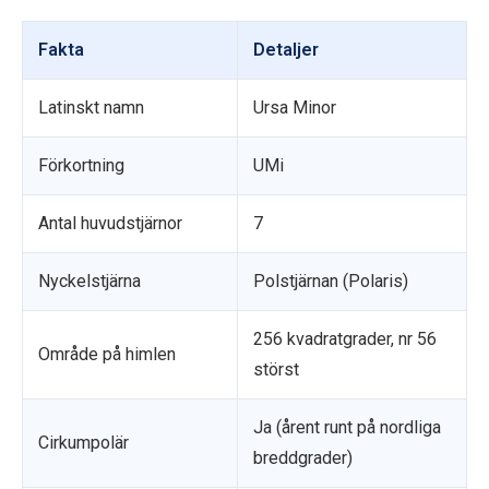
Fakta
Detaljer
Latinskt namn
Ursa Minor
Förkortning
UMi
Antal huvudstjärnor
7
Nyckelstjärna
Polstjärnan (Polaris)
256 kvadratgrader, nr 56
Område på himlen
störst
Ja (årent runt på nordliga
Cirkumpolär
breddgrader)