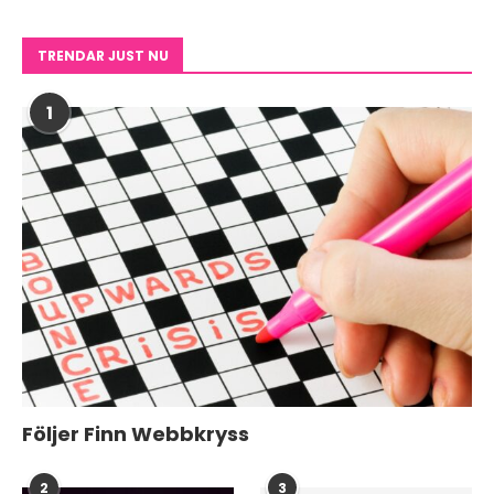
TRENDAR JUST NU
1
Följer Finn Webbkryss
2
3