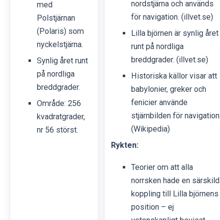
nordstjärna och används
med
för navigation. (illvet.se)
Polstjärnan
(Polaris) som
Lilla björnen är synlig året
nyckelstjärna.
runt på nordliga
breddgrader. (illvet.se)
Synlig året runt
på nordliga
Historiska källor visar att
breddgrader.
babylonier, greker och
fenicier använde
Område: 256
stjärnbilden för navigation
kvadratgrader,
(Wikipedia)
nr 56 störst.
Rykten:
Teorier om att alla
norrsken hade en särskild
koppling till Lilla björnens
position – ej