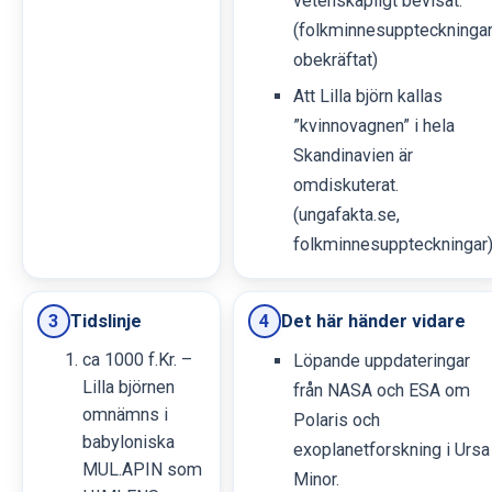
vetenskapligt bevisat.
(folkminnesuppteckningar
obekräftat)
Att Lilla björn kallas
”kvinnovagnen” i hela
Skandinavien är
omdiskuterat.
(ungafakta.se,
folkminnesuppteckningar
Tidslinje
Det här händer vidare
3
4
ca 1000 f.Kr. –
Löpande uppdateringar
Lilla björnen
från NASA och ESA om
omnämns i
Polaris och
babyloniska
exoplanetforskning i Ursa
MUL.APIN som
Minor.