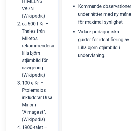
HIMLENS
Kommande observatione
VAGN.
under nätter med ny mån
(Wikipedia)
för maximal synlighet.
ca 600 f.Kr. –
Thales från
Vidare pedagogiska
Miletos
guider för identifiering av
rekommenderar
Lilla björn stjärnbild i
lilla björn
undervisning.
stjärnbild för
navigering.
(Wikipedia)
100 e.Kr. –
Ptolemaios
inkluderar Ursa
Minor i
”Almagest”.
(Wikipedia)
1900‑talet –