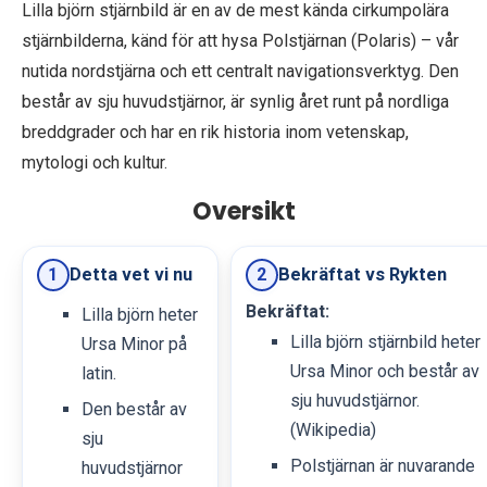
Lilla björn stjärnbild är en av de mest kända cirkumpolära
stjärnbilderna, känd för att hysa Polstjärnan (Polaris) – vår
nutida nordstjärna och ett centralt navigationsverktyg. Den
består av sju huvudstjärnor, är synlig året runt på nordliga
breddgrader och har en rik historia inom vetenskap,
mytologi och kultur.
Oversikt
Detta vet vi nu
Bekräftat vs Rykten
1
2
Bekräftat:
Lilla björn heter
Lilla björn stjärnbild heter
Ursa Minor på
Ursa Minor och består av
latin.
sju huvudstjärnor.
Den består av
(Wikipedia)
sju
Polstjärnan är nuvarande
huvudstjärnor