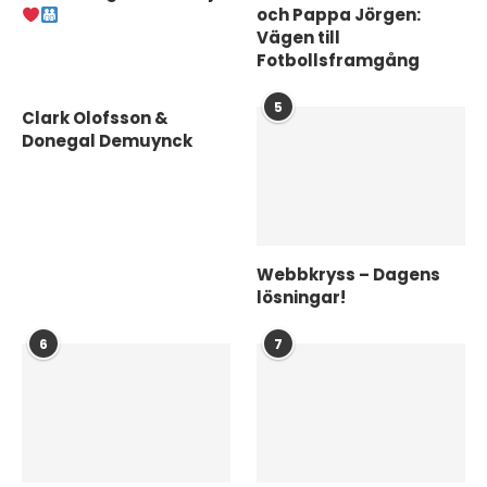
och Pappa Jörgen:
Vägen till
Fotbollsframgång
5
Clark Olofsson &
Donegal Demuynck
Webbkryss – Dagens
lösningar!
6
7