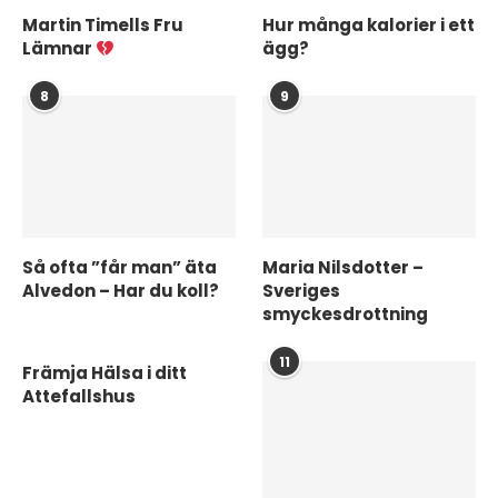
Martin Timells Fru
Hur många kalorier i ett
Lämnar
ägg?
8
9
Så ofta ”får man” äta
Maria Nilsdotter –
Alvedon – Har du koll?
Sveriges
smyckesdrottning
11
Främja Hälsa i ditt
Attefallshus