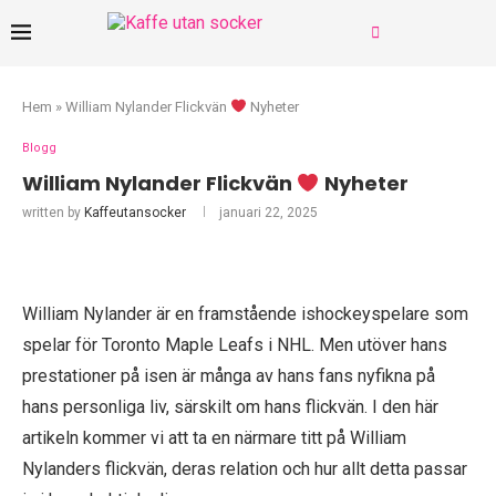
Hem
»
William Nylander Flickvän
Nyheter
Blogg
William Nylander Flickvän
Nyheter
written by
Kaffeutansocker
januari 22, 2025
William Nylander är en framstående ishockeyspelare som
spelar för Toronto Maple Leafs i NHL. Men utöver hans
prestationer på isen är många av hans fans nyfikna på
hans personliga liv, särskilt om hans flickvän. I den här
artikeln kommer vi att ta en närmare titt på William
Nylanders flickvän, deras relation och hur allt detta passar