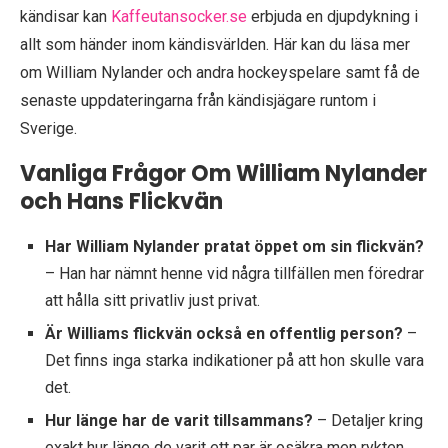
kändisar kan
Kaffeutansocker.se
erbjuda en djupdykning i
allt som händer inom kändisvärlden. Här kan du läsa mer
om William Nylander och andra hockeyspelare samt få de
senaste uppdateringarna från kändisjägare runtom i
Sverige.
Vanliga Frågor Om William Nylander
och Hans Flickvän
Har William Nylander pratat öppet om sin flickvän?
– Han har nämnt henne vid några tillfällen men föredrar
att hålla sitt privatliv just privat.
Är Williams flickvän också en offentlig person?
–
Det finns inga starka indikationer på att hon skulle vara
det.
Hur länge har de varit tillsammans?
– Detaljer kring
exakt hur länge de varit ett par är osäkra men rykten