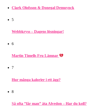
Clark Olofsson & Donegal Demuynck
5
Webbkryss – Dagens lösningar!
6
Martin Timells Fru Lämnar
7
Hur många kalorier i ett ägg?
8
Så ofta ”får man” äta Alvedon – Har du koll?