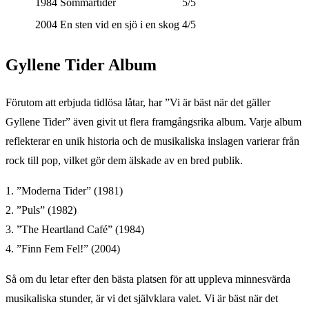
1984
Sommartider
5/5
2004
En sten vid en sjö i en skog
4/5
Gyllene Tider Album
Förutom att erbjuda tidlösa låtar, har ”Vi är bäst när det gäller
Gyllene Tider” även givit ut flera framgångsrika album. Varje album
reflekterar en unik historia och de musikaliska inslagen varierar från
rock till pop, vilket gör dem älskade av en bred publik.
1. ”Moderna Tider” (1981)
2. ”Puls” (1982)
3. ”The Heartland Café” (1984)
4. ”Finn Fem Fel!” (2004)
Så om du letar efter den bästa platsen för att uppleva minnesvärda
musikaliska stunder, är vi det självklara valet. Vi är bäst när det