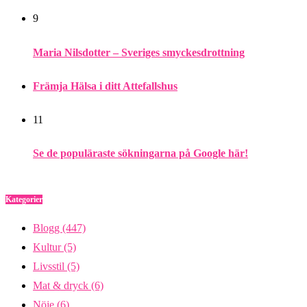
9
Maria Nilsdotter – Sveriges smyckesdrottning
Främja Hälsa i ditt Attefallshus
11
Se de populäraste sökningarna på Google här!
Kategorier
Blogg
(447)
Kultur
(5)
Livsstil
(5)
Mat & dryck
(6)
Nöje
(6)