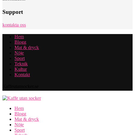
Support
kontakta oss
Hem
Blogg
Mat & dryck
Nöje
Sport
Teknik
Kultur
Kontakt
Kaffeutansocker.se
Hem
Blogg
Mat & dryck
Nöje
Sport