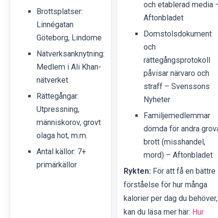
och etablerad media 
Brottsplatser:
Aftonbladet
Linnégatan
Domstolsdokument
Göteborg, Lindome
och
Nätverksanknytning:
rättegångsprotokoll
Medlem i Ali Khan-
påvisar närvaro och
nätverket
straff – Svenssons
Rättegångar:
Nyheter
Utpressning,
Familjemedlemmar
människorov, grovt
dömda för andra grov
olaga hot, m.m.
brott (misshandel,
Antal källor: 7+
mord) – Aftonbladet
primärkällor
Rykten:
För att få en bättre
förståelse för hur många
kalorier per dag du behöver,
kan du läsa mer här:
Hur