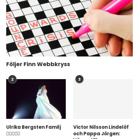
Följer Finn Webbkryss
2
3
Ulrika Bergsten Familj
Victor Nilsson Lindelöf
❤️‍👨‍👩‍👦‍👦
och Pappa Jörgen: