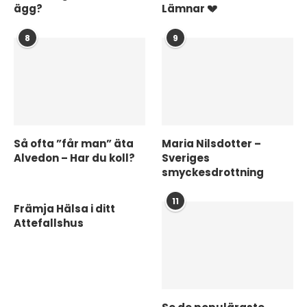
ägg?
Lämnar 💔
8
9
Så ofta ”får man” äta
Maria Nilsdotter –
Alvedon – Har du koll?
Sveriges
smyckesdrottning
11
Främja Hälsa i ditt
Attefallshus