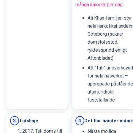
många kalorier per dag
Ali Khan-familjen styr
hela narkotikahandeln 
Göteborg (saknar
domstolsstöd,
ryktesspridd enligt
Aftonbladet)
Att “Tati” är överhuvud
för hela nätverket –
upprepade påstående
utan juridiskt
fastställande
Tidslinje
Det här händer vidar
3
4
2017: Tati döms till
Nästa möjliga