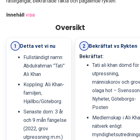
rättegångar, bekräftade fakta och pågående rykten.
Innehåll
visa
Oversikt
Detta vet vi nu
Bekräftat vs Rykten
1
2
Bekräftat:
Fullständigt namn:
Tati ali khan dömd för
Abdulrahman ”Tati”
utpressning,
Ali Khan
människorov och grov
Koppling: Ali Khan-
olaga hot – Svensson
familjen,
Nyheter, Göteborgs-
Hjällbo/Göteborg
Posten
Senaste dom: 3 år
Medlemskap i Ali Kha
och 9 mån fängelse
nätverk enligt
(2022, grov
myndighetsutredninga
utpressning m.m.)