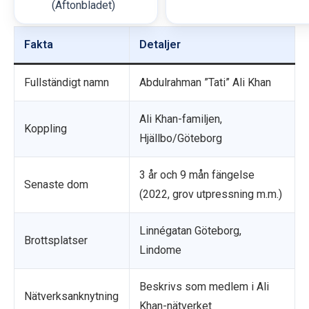
(Aftonbladet)
Fakta
Detaljer
Fullständigt namn
Abdulrahman ”Tati” Ali Khan
Ali Khan-familjen,
Koppling
Hjällbo/Göteborg
3 år och 9 mån fängelse
Senaste dom
(2022, grov utpressning m.m.)
Linnégatan Göteborg,
Brottsplatser
Lindome
Beskrivs som medlem i Ali
Nätverksanknytning
Khan-nätverket