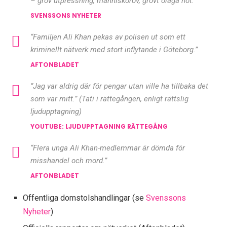
– grov utpressning, människorov, grovt olaga hot.”
SVENSSONS NYHETER
“Familjen Ali Khan pekas av polisen ut som ett
kriminellt nätverk med stort inflytande i Göteborg.”
AFTONBLADET
”Jag var aldrig där för pengar utan ville ha tillbaka det
som var mitt.” (Tati i rättegången, enligt rättslig
ljudupptagning)
YOUTUBE: LJUDUPPTAGNING RÄTTEGÅNG
“Flera unga Ali Khan-medlemmar är dömda för
misshandel och mord.”
AFTONBLADET
Offentliga domstolshandlingar (se
Svenssons
Nyheter
)