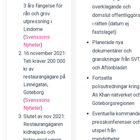
3 års fängelse för
överklagande och
rån och grov
domslut offentliggör
utpressning i
i rätten (datum ej
Lindome
fastslaget)
(
Svenssons
Planerade nya
Nyheter
)
dokumentärer och
16 november 2021:
granskningar från SVT
Tati kräver 200 000
och Aftonbladet
kr av
restaurangägare på
Fortsatta
Linnégatan,
polisutredningar kring
Göteborg
Ali Khan-nätverket oc
(
Svenssons
Göteborgsregionen
Nyheter
)
Eventuella kommand
Slutet av nov 2021:
presskonferenser oc
Restaurangägaren
utspel från
kidnappas och
myndigheter
hotas med vapen