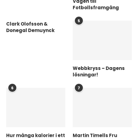
Vägen till
Fotbollsframgång
5
Clark Olofsson &
Donegal Demuynck
Webbkryss – Dagens
lösningar!
6
7
Hur många kalorier i ett
Martin Timells Fru