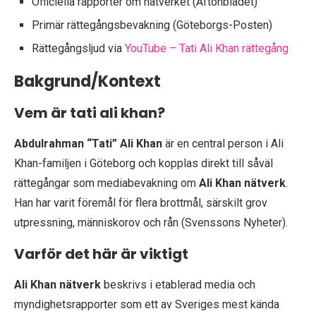
Officiella rapporter om nätverket (Aftonbladet)
Primär rättegångsbevakning (Göteborgs-Posten)
Rättegångsljud via
YouTube – Tati Ali Khan rättegång
Bakgrund/Kontext
Vem är tati ali khan?
Abdulrahman “Tati” Ali Khan
är en central person i Ali
Khan-familjen i Göteborg och kopplas direkt till såväl
rättegångar som mediabevakning om
Ali Khan nätverk
.
Han har varit föremål för flera brottmål, särskilt grov
utpressning, människorov och rån (Svenssons Nyheter).
Varför det här är viktigt
Ali Khan nätverk
beskrivs i etablerad media och
myndighetsrapporter som ett av Sveriges mest kända