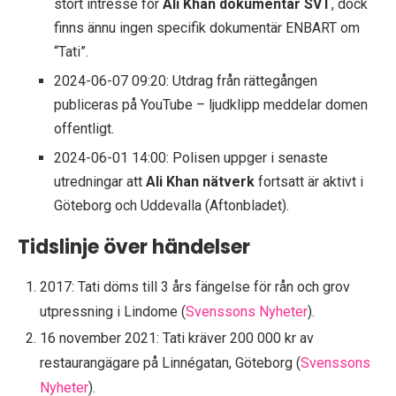
stort intresse för
Ali Khan dokumentär SVT
, dock
finns ännu ingen specifik dokumentär ENBART om
“Tati”.
2024-06-07 09:20
: Utdrag från rättegången
publiceras på YouTube – ljudklipp meddelar domen
offentligt.
2024-06-01 14:00
: Polisen uppger i senaste
utredningar att
Ali Khan nätverk
fortsatt är aktivt i
Göteborg och Uddevalla (Aftonbladet).
Tidslinje över händelser
2017: Tati döms till 3 års fängelse för rån och grov
utpressning i Lindome (
Svenssons Nyheter
).
16 november 2021: Tati kräver 200 000 kr av
restaurangägare på Linnégatan, Göteborg (
Svenssons
Nyheter
).