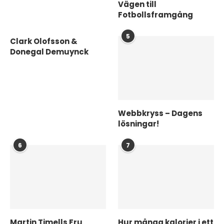
Vägen till
Fotbollsframgång
5
Clark Olofsson &
Donegal Demuynck
Webbkryss – Dagens
lösningar!
6
7
Martin Timells Fru
Hur många kalorier i ett