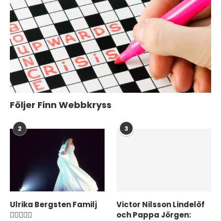
Följer Finn Webbkryss
2
3
Ulrika Bergsten Familj
Victor Nilsson Lindelöf
❤️‍👨‍👩‍👦‍👦
och Pappa Jörgen: