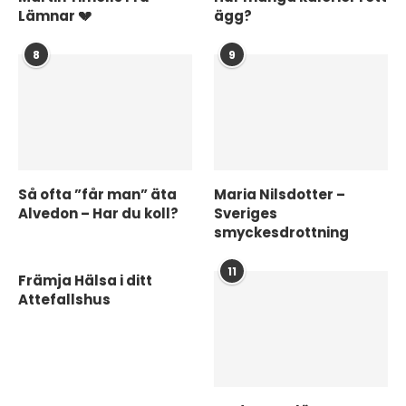
Lämnar 💔
ägg?
8
9
Så ofta ”får man” äta
Maria Nilsdotter –
Alvedon – Har du koll?
Sveriges
smyckesdrottning
11
Främja Hälsa i ditt
Attefallshus