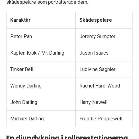
skådespelare som porträtterade dem:
Karaktär
Skådespelare
Peter Pan
Jeremy Sumpter
Kapten Krok / Mr. Darling
Jason Isaacs
Tinker Bell
Ludivine Sagnier
Wendy Darling
Rachel Hurd-Wood
John Darling
Harry Newell
Michael Darling
Freddie Popplewell
En djupdykning i rollprestationerna