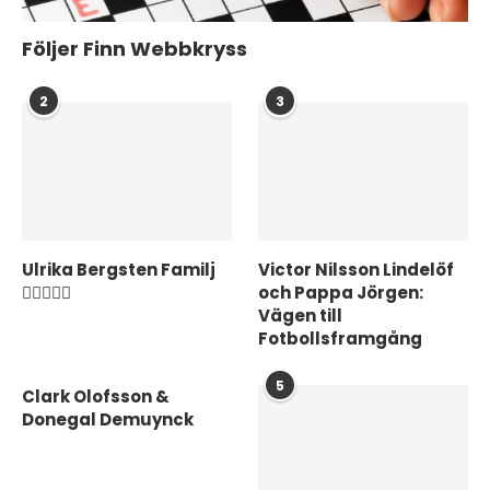
Följer Finn Webbkryss
2
3
Ulrika Bergsten Familj
Victor Nilsson Lindelöf
❤️‍👨‍👩‍👦‍👦
och Pappa Jörgen:
Vägen till
Fotbollsframgång
5
Clark Olofsson &
Donegal Demuynck