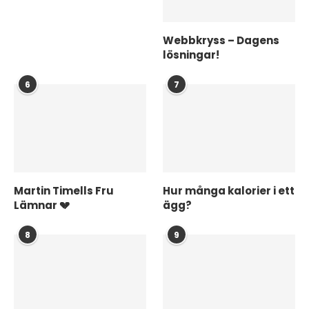
Webbkryss – Dagens
lösningar!
6
7
Martin Timells Fru
Hur många kalorier i ett
Lämnar 💔
ägg?
8
9