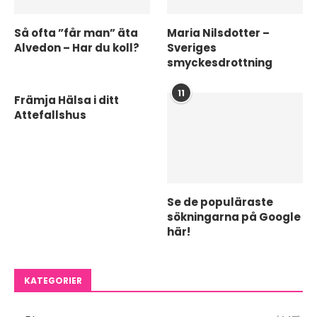
Så ofta ”får man” äta
Maria Nilsdotter –
Alvedon – Har du koll?
Sveriges
smyckesdrottning
11
Främja Hälsa i ditt
Attefallshus
Se de populäraste
sökningarna på Google
här!
KATEGORIER