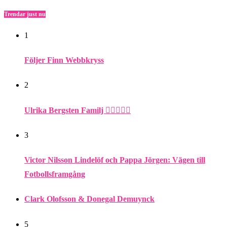
Trendar just nu
1
Följer Finn Webbkryss
2
Ulrika Bergsten Familj ❤️‍👨‍👩‍👦‍👦
3
Victor Nilsson Lindelöf och Pappa Jörgen: Vägen till
Fotbollsframgång
Clark Olofsson & Donegal Demuynck
5