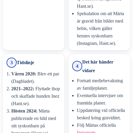
Hant.se).
Spekulation om att Märta
är gravid från bilder med
bebis, vilken gäller
hennes syskonbarn
(Instagram, Hant.se).
Det här händer
3
Tidslinje
4
vidare
Våren 2020:
Blev ett par
Fortsatt mediebevakning
(Dagbladet).
av familjeplaner.
2021–2022:
Flyttade ihop
Eventuella intervjuer om
och skaffade hunden Inez
framtida planer.
(Hant.se).
Uppdatering vid officiella
Hösten 2024:
Märta
besked kring graviditet.
publicerade en bild med
Följ Märtas officiella
sitt syskonbarn på
Instagram
.