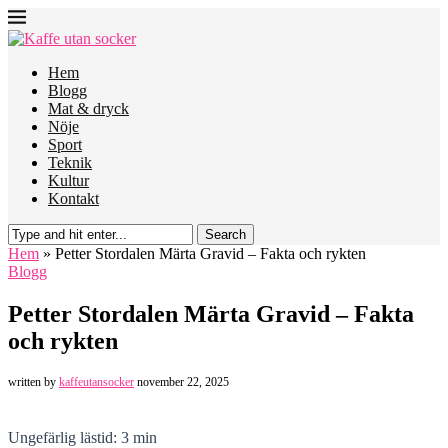
Hem
Blogg
Mat & dryck
Nöje
Sport
Teknik
Kultur
Kontakt
Search
Hem
»
Petter Stordalen Märta Gravid – Fakta och rykten
Blogg
Petter Stordalen Märta Gravid – Fakta
och rykten
written by
kaffeutansocker
november 22, 2025
Ungefärlig lästid: 3 min