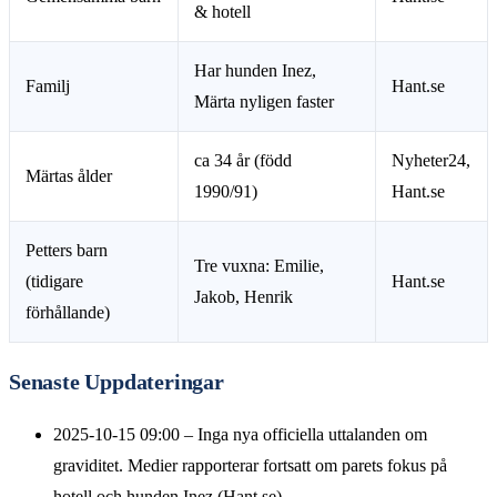
& hotell
Har hunden Inez,
Familj
Hant.se
Märta nyligen faster
ca 34 år (född
Nyheter24,
Märtas ålder
1990/91)
Hant.se
Petters barn
Tre vuxna: Emilie,
(tidigare
Hant.se
Jakob, Henrik
förhållande)
Senaste Uppdateringar
2025-10-15 09:00
– Inga nya officiella uttalanden om
graviditet. Medier rapporterar fortsatt om parets fokus på
hotell och hunden Inez (Hant.se).