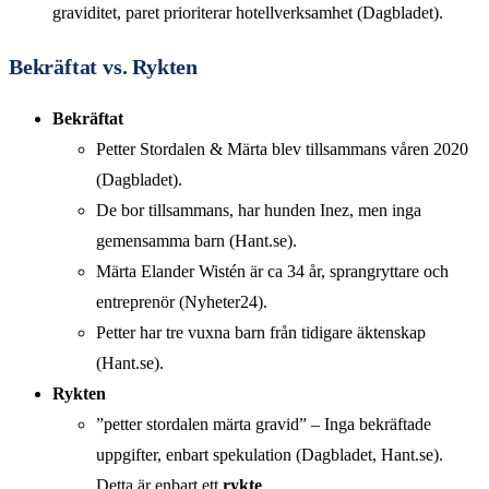
graviditet, paret prioriterar hotellverksamhet (Dagbladet).
Bekräftat vs. Rykten
Bekräftat
Petter Stordalen & Märta blev tillsammans våren 2020
(Dagbladet).
De bor tillsammans, har hunden Inez, men inga
gemensamma barn (Hant.se).
Märta Elander Wistén är ca 34 år, sprangryttare och
entreprenör (Nyheter24).
Petter har tre vuxna barn från tidigare äktenskap
(Hant.se).
Rykten
”petter stordalen märta gravid” – Inga bekräftade
uppgifter, enbart spekulation (Dagbladet, Hant.se).
Detta är enbart ett
rykte
.