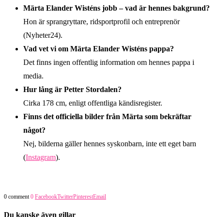
Märta Elander Wisténs jobb – vad är hennes bakgrund?
Hon är sprangryttare, ridsportprofil och entreprenör
(Nyheter24).
Vad vet vi om Märta Elander Wisténs pappa?
Det finns ingen offentlig information om hennes pappa i
media.
Hur lång är Petter Stordalen?
Cirka 178 cm, enligt offentliga kändisregister.
Finns det officiella bilder från Märta som bekräftar
något?
Nej, bilderna gäller hennes syskonbarn, inte ett eget barn
(
Instagram
).
0 comment
0
Facebook
Twitter
Pinterest
Email
Du kanske även gillar