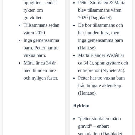
uppgifter – endast
Petter Stordalen & Märta
rykten om
blev tillsammans våren
graviditet.
2020 (Dagbladet).
Tillsammans sedan
De bor tillsammans och
våren 2020.
har hunden Inez, men
Inga gemensamma
inga gemensamma barn
barn, Petter har tre
(Hant.se).
vuxna barn.
Märta Elander Wistén är
Märta är ca 34 år,
ca 34 år, sprangryttare och
med hunden Inez
entreprenör (Nyheter24).
och nyligen faster.
Petter har tre vuxna barn
från tidigare äktenskap
(Hant.se).
Rykten:
”petter stordalen märta
gravid” – enbart
spekulation (Dagbladet,