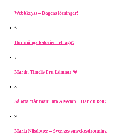
Webbkryss – Dagens lösningar!
6
Hur många kalorier i ett ägg?
7
Martin Timells Fru Lämnar 💔
8
Så ofta ”får man” äta Alvedon – Har du koll?
9
Maria Nilsdotter – Sveriges smyckesdrottning