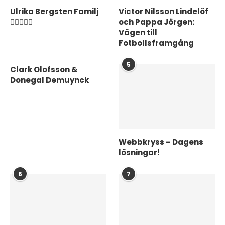
Ulrika Bergsten Familj
Victor Nilsson Lindelöf
❤️‍👨‍👩‍👦‍👦
och Pappa Jörgen:
Vägen till
Fotbollsframgång
5
Clark Olofsson &
Donegal Demuynck
Webbkryss – Dagens
lösningar!
6
7