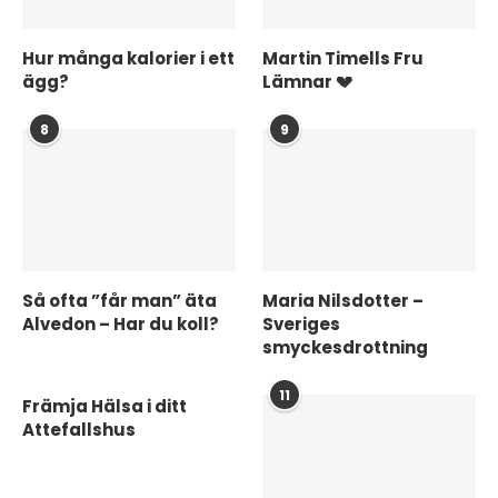
Hur många kalorier i ett
Martin Timells Fru
ägg?
Lämnar 💔
8
9
Så ofta ”får man” äta
Maria Nilsdotter –
Alvedon – Har du koll?
Sveriges
smyckesdrottning
11
Främja Hälsa i ditt
Attefallshus