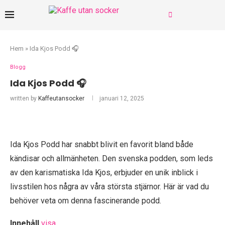
Hem
»
Ida Kjos Podd 🎧
Blogg
Ida Kjos Podd 🎧
written by
Kaffeutansocker
januari 12, 2025
Ida Kjos Podd har snabbt blivit en favorit bland både
kändisar och allmänheten. Den svenska podden, som leds
av den karismatiska Ida Kjos, erbjuder en unik inblick i
livsstilen hos några av våra största stjärnor. Här är vad du
behöver veta om denna fascinerande podd.
Innehåll
visa