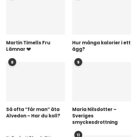
Martin Timells Fru
Hur många kalorier i ett
Lämnar 💔
ägg?
8
9
Så ofta ”får man” äta
Maria Nilsdotter –
Alvedon – Har du koll?
Sveriges
smyckesdrottning
11