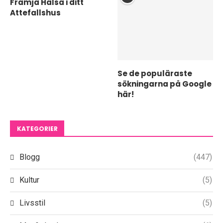
Främja Hälsa i ditt
Attefallshus
Se de populäraste
sökningarna på Google
här!
KATEGORIER
Blogg
(447)
Kultur
(5)
Livsstil
(5)