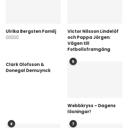
Ulrika Bergsten Familj
Victor Nilsson Lindelöf
❤️‍👨‍👩‍👦‍👦
och Pappa Jörgen:
Vägen till
Fotbollsframgång
5
Clark Olofsson &
Donegal Demuynck
Webbkryss – Dagens
lösningar!
6
7