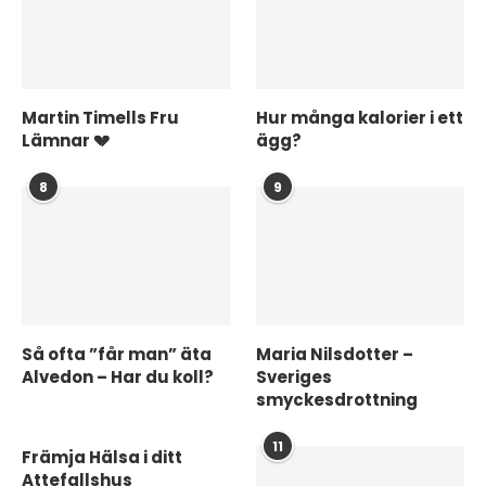
Martin Timells Fru
Hur många kalorier i ett
Lämnar 💔
ägg?
8
9
Så ofta ”får man” äta
Maria Nilsdotter –
Alvedon – Har du koll?
Sveriges
smyckesdrottning
11
Främja Hälsa i ditt
Attefallshus