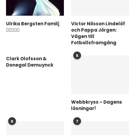
Ulrika Bergsten Familj
Victor Nilsson Lindelöf
❤️‍👨‍👩‍👦‍👦
och Pappa Jörgen:
Vägen till
Fotbollsframgång
5
Clark Olofsson &
Donegal Demuynck
Webbkryss – Dagens
lösningar!
6
7