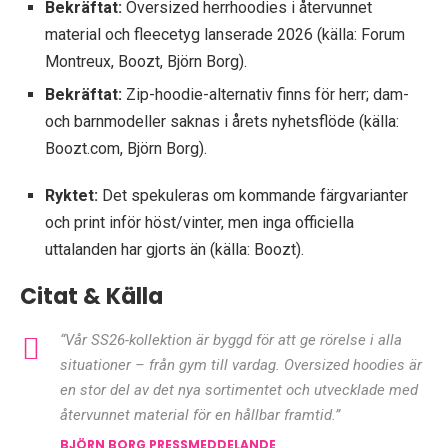
Bekräftat:
Oversized herrhoodies i återvunnet
material och fleecetyg lanserade 2026 (källa: Forum
Montreux, Boozt, Björn Borg).
Bekräftat:
Zip-hoodie-alternativ finns för herr; dam-
och barnmodeller saknas i årets nyhetsflöde (källa:
Boozt.com, Björn Borg).
Ryktet:
Det spekuleras om kommande färgvarianter
och print inför höst/vinter, men inga officiella
uttalanden har gjorts än (källa: Boozt).
Citat & Källa
“Vår SS26-kollektion är byggd för att ge rörelse i alla
situationer – från gym till vardag. Oversized hoodies är
en stor del av det nya sortimentet och utvecklade med
återvunnet material för en hållbar framtid.”
BJÖRN BORG PRESSMEDDELANDE