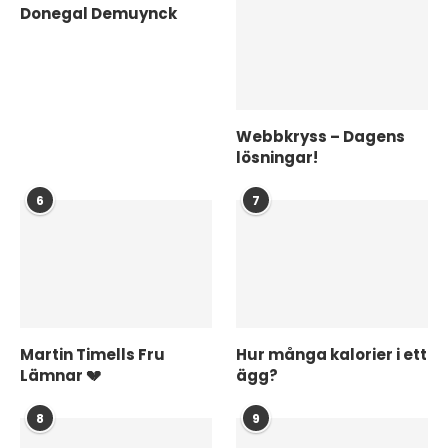
Donegal Demuynck
Webbkryss – Dagens
lösningar!
6
7
Martin Timells Fru
Hur många kalorier i ett
Lämnar 💔
ägg?
8
9