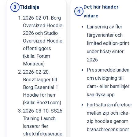
Det här händer
Tidslinje
3
4
vidare
2026-02-01: Borg
Oversized Hoodie
Lansering av fler
2026 och Studio
färgvarianter och
Oversized Hoodie
limited edition-print
offentliggörs
under höst/vinter
(källa: Forum
2026
Montreux)
Pressmeddelanden
2026-02-20:
om utvidgning till
Boozt lägger till
dam- eller barnlinjer
Borg Essential 1
kan dyka upp
Hoodie för herr
(källa: Boozt.com)
Fortsatta jämförelser
2026-03-10: SS26
mellan zip och icke-
Training Launch
zip hoodies genom
lanserar fler
branschrecensioner
stretchfokuserade