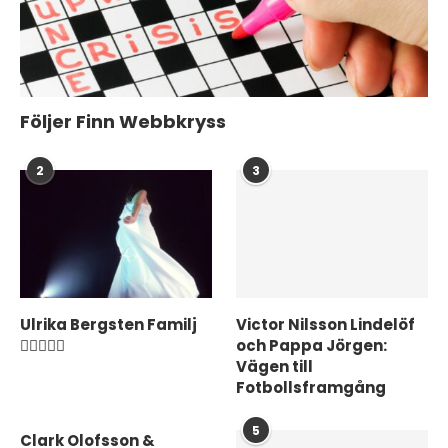
Följer Finn Webbkryss
2
3
Ulrika Bergsten Familj
Victor Nilsson Lindelöf
❤️‍👨‍👩‍👦‍👦
och Pappa Jörgen:
Vägen till
Fotbollsframgång
5
Clark Olofsson &