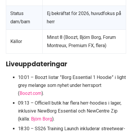
Status
Ej bekräftat för 2026, huvudfokus på
dam/barn
herr
Minst 8 (Boozt, Björn Borg, Forum
Källor
Montreux, Premium FX, flera)
Liveuppdateringar
10:01
– Boozt listar ”Borg Essential 1 Hoodie” i light
grey melange som nyhet under herrsport
(
Boozt.com
).
09:13
– Officiell butik har flera herr-hoodies i lager,
inklusive NewBorg Essential och NewCentre Zip
(källa:
Björn Borg
).
18:30
– SS26 Training Launch inkluderar streetwear-