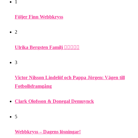
1
Följer Finn Webbkryss
2
Ulrika Bergsten Familj ❤️‍👨‍👩‍👦‍👦
3
Victor Nilsson Lindelöf och Pappa Jörgen: Vägen till
Fotbollsframgång
Clark Olofsson & Donegal Demuynck
5
Webbkryss – Dagens lösningar!