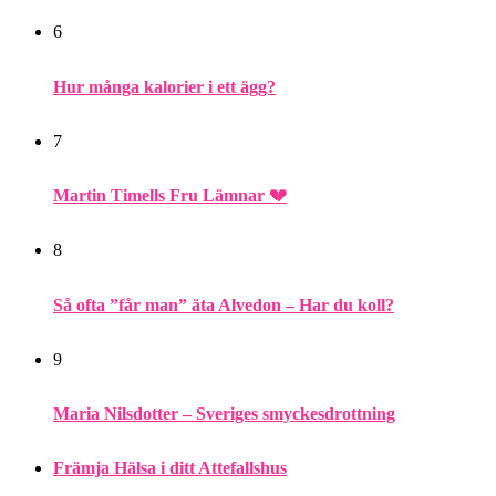
6
Hur många kalorier i ett ägg?
7
Martin Timells Fru Lämnar 💔
8
Så ofta ”får man” äta Alvedon – Har du koll?
9
Maria Nilsdotter – Sveriges smyckesdrottning
Främja Hälsa i ditt Attefallshus