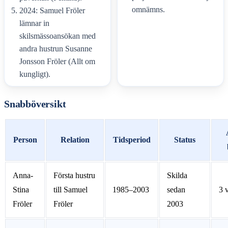
omnämns.
2024: Samuel Fröler
lämnar in
skilsmässoansökan med
andra hustrun Susanne
Jonsson Fröler (Allt om
kungligt).
Snabböversikt
Person
Relation
Tidsperiod
Status
Anna-
Första hustru
Skilda
Stina
till Samuel
1985–2003
sedan
3 
Fröler
Fröler
2003