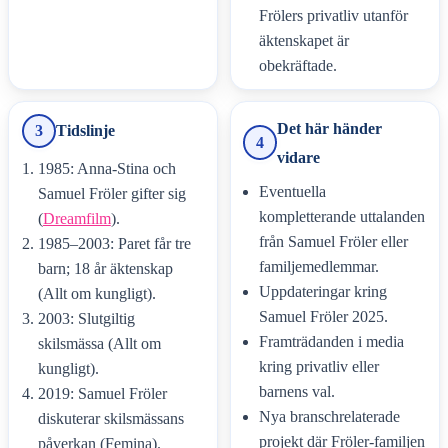
Frölers privatliv utanför
äktenskapet är
obekräftade.
Det här händer
3
Tidslinje
4
vidare
1985: Anna-Stina och
Eventuella
Samuel Fröler gifter sig
kompletterande uttalanden
(
Dreamfilm
).
från Samuel Fröler eller
1985–2003: Paret får tre
familjemedlemmar.
barn; 18 år äktenskap
Uppdateringar kring
(Allt om kungligt).
Samuel Fröler 2025.
2003: Slutgiltig
Framträdanden i media
skilsmässa (Allt om
kring privatliv eller
kungligt).
barnens val.
2019: Samuel Fröler
Nya branschrelaterade
diskuterar skilsmässans
projekt där Fröler-familjen
påverkan (Femina).