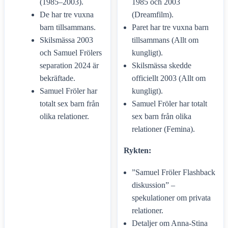
(1985–2003).
1985 och 2003
De har tre vuxna
(Dreamfilm).
barn tillsammans.
Paret har tre vuxna barn
Skilsmässa 2003
tillsammans (Allt om
och Samuel Frölers
kungligt).
separation 2024 är
Skilsmässa skedde
bekräftade.
officiellt 2003 (Allt om
Samuel Fröler har
kungligt).
totalt sex barn från
Samuel Fröler har totalt
olika relationer.
sex barn från olika
relationer (Femina).
Rykten:
”Samuel Fröler Flashback
diskussion” –
spekulationer om privata
relationer.
Detaljer om Anna-Stina