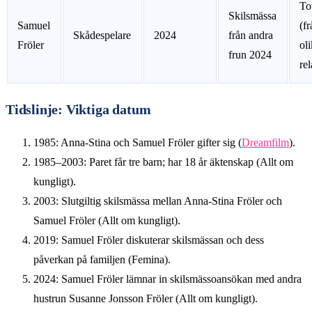
To
Skilsmässa
Samuel
(f
Skådespelare
2024
från andra
Fröler
ol
frun 2024
rel
Tidslinje: Viktiga datum
1985: Anna-Stina och Samuel Fröler gifter sig (
Dreamfilm
).
1985–2003: Paret får tre barn; har 18 år äktenskap (Allt om
kungligt).
2003: Slutgiltig skilsmässa mellan Anna-Stina Fröler och
Samuel Fröler (Allt om kungligt).
2019: Samuel Fröler diskuterar skilsmässan och dess
påverkan på familjen (Femina).
2024: Samuel Fröler lämnar in skilsmässoansökan med andra
hustrun Susanne Jonsson Fröler (Allt om kungligt).