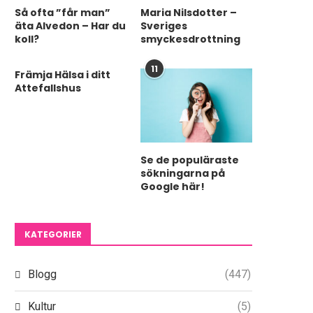
Så ofta ”får man”
Maria Nilsdotter –
äta Alvedon – Har du
Sveriges
koll?
smyckesdrottning
11
Främja Hälsa i ditt
Attefallshus
Se de populäraste
sökningarna på
Google här!
KATEGORIER
Blogg
(447)
Kultur
(5)