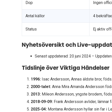
Dop
Ingen offic
Antal källor
4 bekräfta
Status
Ej aktiv of
Nyhetsöversikt och Live-uppdat
Senast uppdaterad: 20 juni 2024
– Uppdatera
Tidslinje över Viktiga Händelser
1996:
Isac Andersson, Annas äldste bror, föds
2000-talet:
Anna Mira Amanda Andersson föds (
2013:
Mileon Andersson, yngste brodern, föds
2018-09-09:
Frank Andersson avlider, lämnar f
2025-04:
Montana Andersson hyllar sin far i Le