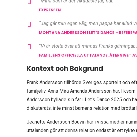
“Mina barn är det viktigaste jag har.”
EXPRESSEN
“Jag går min egen väg, men pappa har alltid var
MONTANA ANDERSSON I LET’S DANCE – REFERERA
“Vi är stolta över att minnas Franks gärningar
FAMILJENS OFFICIELLA UTTALANDE, ÅTERGIVET A
Kontext och Bakgrund
Frank Andersson tillhörde Sveriges sportelit och e
familjeliv. Anna Mira Amanda Andersson har, liksom s
Andersson hyllade sin far i Let’s Dance 2025 och ha
diskuterats, inte minst barnens relation med brottar
Jeanette Andersson Bouvin har i vissa medier nämnts 
uttalanden gör att denna relation endast är ett rykte 