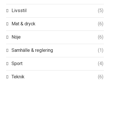
Livsstil
(5)
Mat & dryck
(6)
Nöje
(6)
Samhälle & reglering
(1)
Sport
(4)
Teknik
(6)