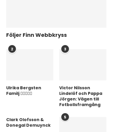
Följer Finn Webbkryss
2
3
Ulrika Bergsten
Victor Nilsson
Familj ❤️‍👨‍👩‍👦‍👦
Lindelöf och Pappa
Jörgen: Vägen till
Fotbollsframgång
5
Clark Olofsson &
Donegal Demuynck