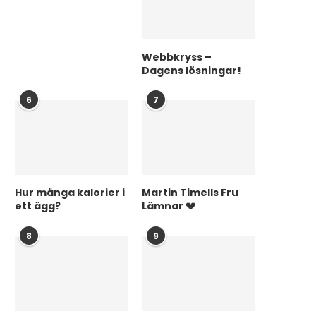
Webbkryss –
Dagens lösningar!
6
7
Hur många kalorier i
Martin Timells Fru
ett ägg?
Lämnar 💔
8
9