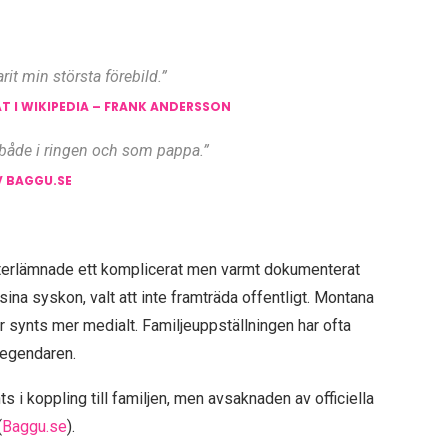
it min största förebild.”
T I WIKIPEDIA – FRANK ANDERSSON
, både i ringen och som pappa.”
V BAGGU.SE
fterlämnade ett komplicerat men varmt dokumenterat
ina syskon, valt att inte framträda offentligt. Montana
r synts mer medialt. Familjeuppställningen har ofta
legendaren.
i koppling till familjen, men avsaknaden av officiella
(
Baggu.se
).