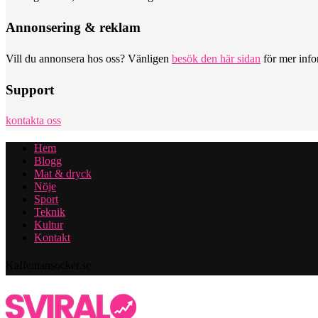
Annonsering & reklam
Vill du annonsera hos oss? Vänligen
besök den här sidan
för mer info
Support
kontakta oss
Hem
Blogg
Mat & dryck
Nöje
Sport
Teknik
Kultur
Kontakt
Kaffeutansocker.se