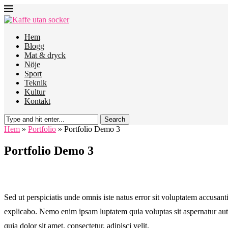
Hem
Blogg
Mat & dryck
Nöje
Sport
Teknik
Kultur
Kontakt
Search
Hem
»
Portfolio
»
Portfolio Demo 3
Portfolio Demo 3
Sed ut perspiciatis unde omnis iste natus error sit voluptatem accusan
explicabo. Nemo enim ipsam luptatem quia voluptas sit aspernatur aut
quia dolor sit amet, consectetur, adipisci velit.