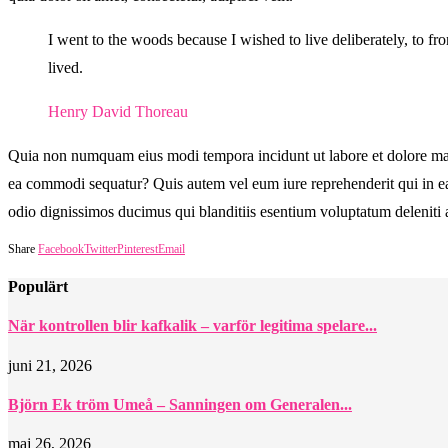
I went to the woods because I wished to live deliberately, to fron
lived.
Henry David Thoreau
Quia non numquam eius modi tempora incidunt ut labore et dolore mag
ea commodi sequatur? Quis autem vel eum iure reprehenderit qui in ea v
odio dignissimos ducimus qui blanditiis esentium voluptatum deleniti a
Share
Facebook
Twitter
Pinterest
Email
Populärt
När kontrollen blir kafkalik – varför legitima spelare...
juni 21, 2026
Björn Ek tröm Umeå – Sanningen om Generalen...
maj 26, 2026