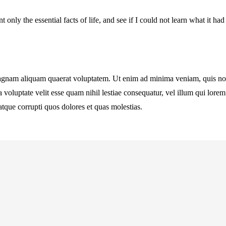
t only the essential facts of life, and see if I could not learn what it ha
nam aliquam quaerat voluptatem. Ut enim ad minima veniam, quis nostru
oluptate velit esse quam nihil lestiae consequatur, vel illum qui lorem 
tque corrupti quos dolores et quas molestias.